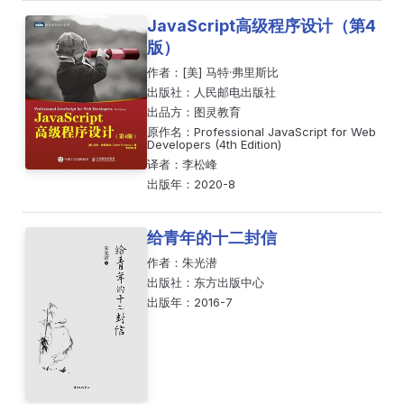
JavaScript高级程序设计（第4
版）
作者：[美] 马特·弗里斯比
出版社：人民邮电出版社
出品方：图灵教育
原作名：Professional JavaScript for Web
Developers (4th Edition)
译者：李松峰
出版年：2020-8
给青年的十二封信
作者：朱光潜
出版社：东方出版中心
出版年：2016-7