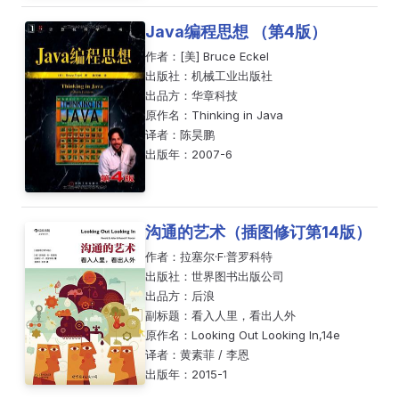
Java编程思想 （第4版）
作者：[美] Bruce Eckel
出版社：机械工业出版社
出品方：华章科技
原作名：Thinking in Java
译者：陈昊鹏
出版年：2007-6
沟通的艺术（插图修订第14版）
作者：拉塞尔·F·普罗科特
出版社：世界图书出版公司
出品方：后浪
副标题：看入人里，看出人外
原作名：Looking Out Looking In,14e
译者：黄素菲 / 李恩
出版年：2015-1