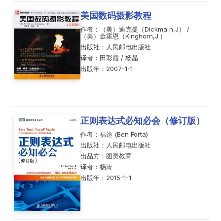
美国数码摄影教程
作者：（美）迪克曼（Dickma n,J） /
（美）金霍恩（Kinghorn,J.）
出版社：人民邮电出版社
译者：田彩霞 / 杨晶
出版年：2007-1-1
正则表达式必知必会（修订版）
作者：福达 (Ben Forta)
出版社：人民邮电出版社
出品方：图灵教育
译者：杨涛
出版年：2015-1-1