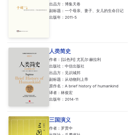
出品方：博集天卷
副标题：一个母亲、妻子、女儿的生命日记
出版年：2011-5
人类简史
作者：[以色列] 尤瓦尔·赫拉利
出版社：中信出版社
出品方：见识城邦
副标题：从动物到上帝
原作名：A brief history of humankind
译者：林俊宏
出版年：2014-11
三国演义
作者：罗贯中
出版社：岳麓书社