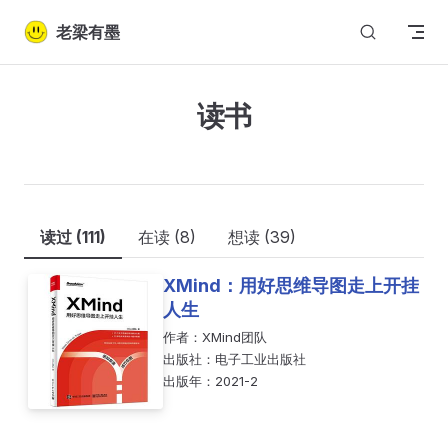
Skip to content
老梁有墨
读书
读过 (111)
在读 (8)
想读 (39)
XMind：用好思维导图走上开挂
人生
作者：XMind团队
出版社：电子工业出版社
出版年：2021-2