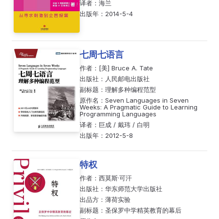
译者：海兰
出版年：2014-5-4
七周七语言
作者：[美] Bruce A. Tate
出版社：人民邮电出版社
副标题：理解多种编程范型
原作名：Seven Languages in Seven
Weeks: A Pragmatic Guide to Learning
Programming Languages
译者：巨成 / 戴玮 / 白明
出版年：2012-5-8
特权
作者：西莫斯·可汗
出版社：华东师范大学出版社
出品方：薄荷实验
副标题：圣保罗中学精英教育的幕后